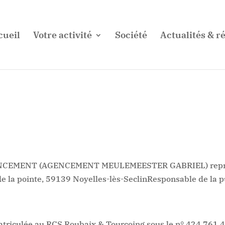
cueil
Votre activité
Société
Actualités & ré
G AGENCEMENT (AGENCEMENT MEULEMEESTER GABRIEL) repr
e la pointe, 59139 Noyelles-lès-SeclinResponsable de la 
matriculée au RCS Roubaix & Tourcoing sous le n° 424 76