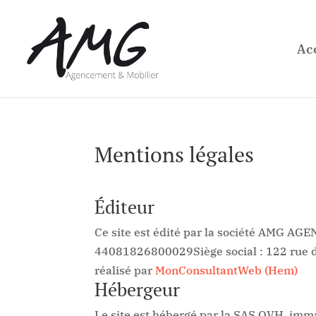
Ac
Mentions légales
Éditeur
Ce site est édité par la société AM
44081826800029Siège social : 122 rue d
réalisé par
MonConsultantWeb (Hem)
Hébergeur
Le site est hébergé par la SAS OVH, im