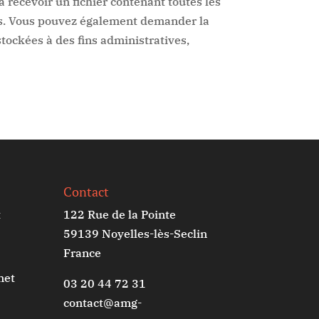
 recevoir un fichier contenant toutes les
ies. Vous pouvez également demander la
ockées à des fins administratives,
Contact
t
122 Rue de la Pointe
59139 Noyelles-lès-Seclin
France
net
03 20 44 72 31
contact@amg-