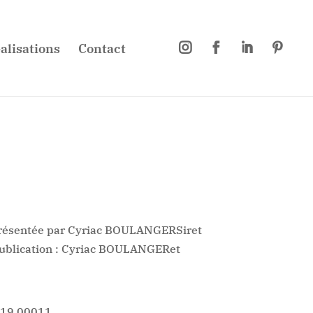
alisations
Contact




ésentée par Cyriac BOULANGERSiret
publication : Cyriac BOULANGERet
1 419 00011