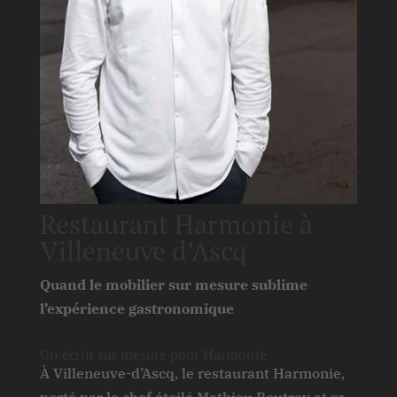
Restaurant Harmonie à
Villeneuve d’Ascq
Quand le mobilier sur mesure sublime
l’expérience gastronomique
Un écrin sur mesure pour Harmonie
À Villeneuve-d’Ascq, le restaurant Harmonie,