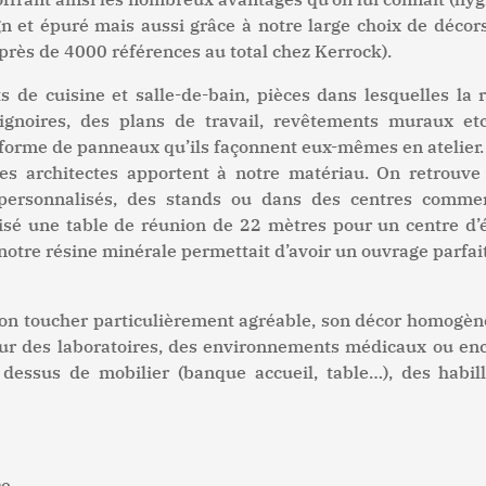
gn et épuré mais aussi grâce à notre large choix de décor
t près de 4000 références au total chez Kerrock).
s de cuisine et salle-de-bain, pièces dans lesquelles la
gnoires, des plans de travail, revêtements muraux etc.
 forme de panneaux qu’ils façonnent eux-mêmes en atelier.
les architectes apportent à notre matériau. On retrouve
x personnalisés, des stands ou dans des centres comm
isé une table de réunion de 22 mètres pour un centre d
notre résine minérale permettait d’avoir un ouvrage parfa
on toucher particulièrement agréable, son décor homogène 
r des laboratoires, des environnements médicaux ou enco
es dessus de mobilier (banque accueil, table…), des ha
ce