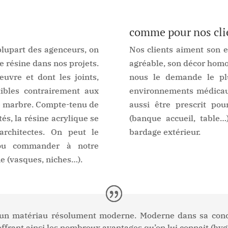
comme pour nos cli
upart des agenceurs, on
Nos clients aiment son e
e résine dans nos projets.
agréable, son décor homog
uvre et dont les joints,
nous le demande le plu
ibles contrairement aux
environnements médicaux
le marbre. Compte-tenu de
aussi être prescrit po
és, la résine acrylique se
(banque accueil, table
architectes. On peut le
bardage extérieur.
 ou commander à notre
e (vasques, niches…).
t un matériau résolument moderne. Moderne dans sa conce
offrant ainsi les nombreux avantages qu’on lui connait (h