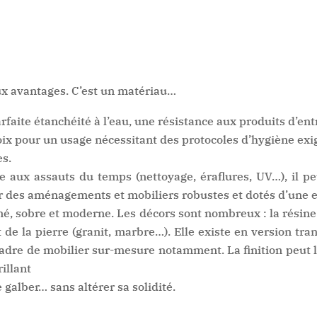
ux avantages. C’est un matériau…
arfaite étanchéité à l’eau, une résistance aux produits d’ent
hoix pour un usage nécessitant des protocoles d’hygiène ex
es.
ce aux assauts du temps (nettoyage, éraflures, UV…), il 
r des aménagements et mobiliers robustes et dotés d’une e
soigné, sobre et moderne. Les décors sont nombreux : la rési
 de la pierre (granit, marbre…). Elle existe en version tra
 cadre de mobilier sur-mesure notamment. La finition peut 
illant
e galber… sans altérer sa solidité.