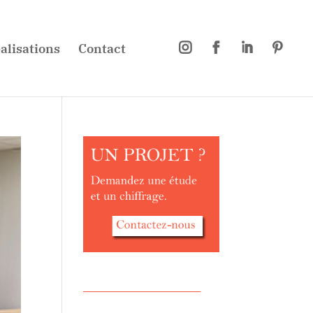
alisations
Contact




________________________