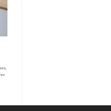
ses,
vec