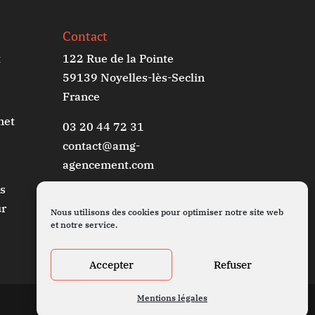
Contact
t
122 Rue de la Pointe
59139 Noyelles-lès-Seclin
France
net
03 20 44 72 31
contact@amg-
agencement.com
s
ur
Nous utilisons des cookies pour optimiser notre site web
et notre service.
Accepter
Refuser
Mentions légales