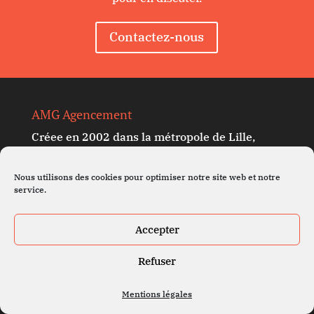
Contactez-nous
AMG Agencement
Créee en 2002 dans la métropole de Lille,
notre société rayonne dans la France entière
pour concevoir, fabriquer et déployer du
Nous utilisons des cookies pour optimiser notre site web et notre
service.
mobilier d’agencement.
Accepter
Refuser
Mentions légales